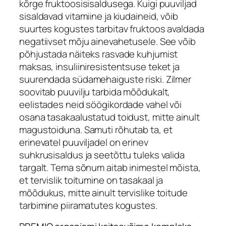
kõrge fruktoosisisaldusega. Kuigi puuviljad
sisaldavad vitamiine ja kiudaineid, võib
suurtes kogustes tarbitav fruktoos avaldada
negatiivset mõju ainevahetusele. See võib
põhjustada näiteks rasvade kuhjumist
maksas, insuliiniresistentsuse teket ja
suurendada südamehaiguste riski. Zilmer
soovitab puuvilju tarbida mõõdukalt,
eelistades neid söögikordade vahel või
osana tasakaalustatud toidust, mitte ainult
magustoiduna. Samuti rõhutab ta, et
erinevatel puuviljadel on erinev
suhkrusisaldus ja seetõttu tuleks valida
targalt. Tema sõnum aitab inimestel mõista,
et tervislik toitumine on tasakaal ja
mõõdukus, mitte ainult tervislike toitude
tarbimine piiramatutes kogustes.