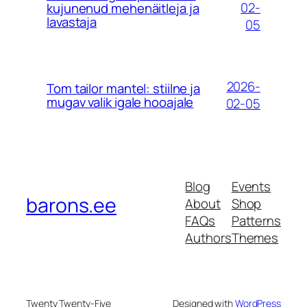
02-
kujunenud mehenäitleja ja
lavastaja
05
2026-
Tom tailor mantel: stiilne ja
mugav valik igale hooajale
02-05
Blog
Events
barons.ee
About
Shop
FAQs
Patterns
Authors
Themes
Twenty Twenty-Five
Designed with
WordPress