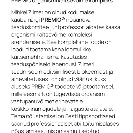
PREMIO organismi kaitsevõime kompleks
Mihkel Zilmer on olnud kodumaise
kaubamärgi
PREMIO®
nõuandva
teaduskomitee juhtprofessor, aidates kaasa
organismi kaitsevõime kompleksi
arendamisele. See kompleksne toode on
loodud toetama keha loomulikke
kaitsemehhanisme, kasutades
teaduspõhiseid lahendusi. Zilmeri
teadmised meditsiinilisest biokeemiast ja
ainevahetusest on olnud väärtuslikuks
aluseks PREMIO® toodete väljatöötamisel,
mille eesmärk on tugevdada organismi
vastupanuvõimet erinevatele
keskkonnamõjudele ja haigustekitajatele.
Tema nõustamisel on Eesti tippsportlased
saanud professionaalset abi toitumisalases
nõustamises, mis on samuti seotud