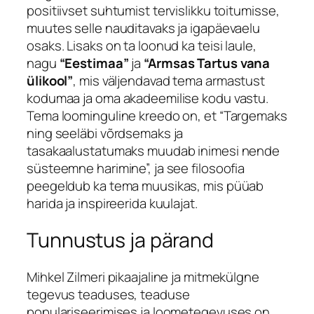
positiivset suhtumist tervislikku toitumisse,
muutes selle nauditavaks ja igapäevaelu
osaks. Lisaks on ta loonud ka teisi laule,
nagu
“Eestimaa”
ja
“Armsas Tartus vana
ülikool”
, mis väljendavad tema armastust
kodumaa ja oma akadeemilise kodu vastu.
Tema loominguline kreedo on, et “Targemaks
ning seeläbi võrdsemaks ja
tasakaalustatumaks muudab inimesi nende
süsteemne harimine”, ja see filosoofia
peegeldub ka tema muusikas, mis püüab
harida ja inspireerida kuulajat.
Tunnustus ja pärand
Mihkel Zilmeri pikaajaline ja mitmekülgne
tegevus teaduses, teaduse
populariseerimises ja loometegevuses on