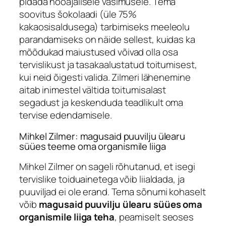
pidada hooajalisele väsimusele. Tema
soovitus šokolaadi (üle 75%
kakaosisaldusega) tarbimiseks meeleolu
parandamiseks on näide sellest, kuidas ka
mõõdukad maiustused võivad olla osa
tervislikust ja tasakaalustatud toitumisest,
kui neid õigesti valida. Zilmeri lähenemine
aitab inimestel vältida toitumisalast
segadust ja keskenduda teadlikult oma
tervise edendamisele.
Mihkel Zilmer: magusaid puuvilju ülearu
süües teeme oma organismile liiga
Mihkel Zilmer on sageli rõhutanud, et isegi
tervislike toiduainetega võib liialdada, ja
puuviljad ei ole erand. Tema sõnumi kohaselt
võib
magusaid puuvilju ülearu süües oma
organismile liiga teha
, peamiselt seoses