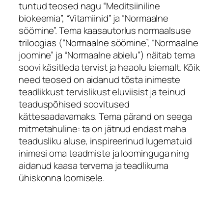
tuntud teosed nagu “Meditsiiniline
biokeemia”, “Vitamiinid” ja “Normaalne
söömine”. Tema kaasautorlus normaalsuse
triloogias (“Normaalne söömine”, “Normaalne
joomine” ja “Normaalne abielu”) näitab tema
soovi käsitleda tervist ja heaolu laiemalt. Kõik
need teosed on aidanud tõsta inimeste
teadlikkust tervislikust eluviisist ja teinud
teaduspõhised soovitused
kättesaadavamaks. Tema pärand on seega
mitmetahuline: ta on jätnud endast maha
teadusliku aluse, inspireerinud lugematuid
inimesi oma teadmiste ja loominguga ning
aidanud kaasa tervema ja teadlikuma
ühiskonna loomisele.