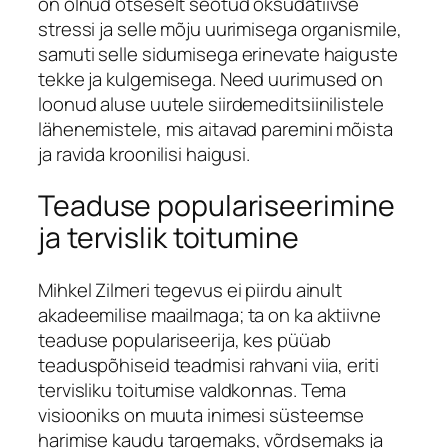
on olnud otseselt seotud oksüdatiivse
stressi ja selle mõju uurimisega organismile,
samuti selle sidumisega erinevate haiguste
tekke ja kulgemisega. Need uurimused on
loonud aluse uutele siirdemeditsiinilistele
lähenemistele, mis aitavad paremini mõista
ja ravida kroonilisi haigusi.
Teaduse populariseerimine
ja tervislik toitumine
Mihkel Zilmeri tegevus ei piirdu ainult
akadeemilise maailmaga; ta on ka aktiivne
teaduse populariseerija, kes püüab
teaduspõhiseid teadmisi rahvani viia, eriti
tervisliku toitumise valdkonnas. Tema
visiooniks on muuta inimesi süsteemse
harimise kaudu targemaks, võrdsemaks ja