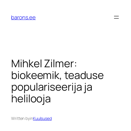
Liigu
sisu
barons.ee
juurde
Mihkel Zilmer:
biokeemik, teaduse
populariseerija ja
helilooja
Written by
in
Kuulsused