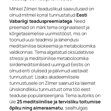
Mihkel Zilmeri teaduslikud saavutused on
olnud mitmel korral tunnustatud
Eesti
Vabariigi teaduspreemiatega
. Need
preemiad on märk tema originaalsest ja
kõrgetasemelise uurimistööst, mis on
toonud uusi teadmisi ja lahendusi
meditsiinilise biokeemia ja metaboloomika
valdkonnas. Tema algatatud oksüdatiivse
stressi ja meditsiinilise metaboloomika
siirdemeditsiinilised uuringud Eestis on
olnud eriti olulised ja pälvinud vastavat
tunnustust. Lisaks akadeemilisele
tunnustusele on Zilmer saanud ka laiemat
ühiskondlikku tunnustust oma töö eest
teaduse populariseerijana. Tema autoriks on
üle
25 meditsiinilise ja tervisliku toitumise
õpiku ning aimeraamatu
, sealhulgas