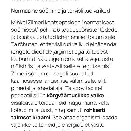
Normaalne söömine ja tervislikud valikud
Mihkel Zilmeri kontseptsioon “normaalsest
söömisest” põhineb teaduspõhistel tõdedel
ja tasakaalustatud lähenemisel toitumisele.
Ta rõhutab, et tervislikud valikud ei tähenda
rangete dieetide järgimist ega toitudest
loobumist, vaid pigem oma keha vajaduste
mõistmist ja vastavalt sellele tegutsemist.
Zilmeri sõnum on sageli suunatud
kaamosesse langemise vältimisele, eriti
pimedal ja jahedal ajal. Ta soovitab sel
perioodil süüa
kõrgväärtuslikke valke
sisaldavaid toiduaineid, nagu muna, kala,
kohupiim ja juust, ning samuti
rohkesti
taimset kraami
. See aitab organismil saada
vajalikke toitaineid ja energiat, et vastu