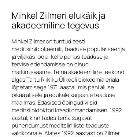
Mihkel Zilmeri elukäik ja
akadeemiline tegevus
Mihkel Zilmer on tuntud eesti
meditsiinibiokeemik, teaduse populariseerija
ja viljakas looja, kelle panus teaduse ja
tervise edendamisse on olnud
märkimisväärne. Tema akadeemiline teekond
algas Tartu Riikliku Ülikooli biokeemia eriala
lõpetamisega 1971. aastal, mis pani aluse
pikaajalisele ja edukale karjäärile teaduse
maailmas. Edasised õpingud viisid
meditsiinidoktori kraadi omandamiseni 1992.
aastal, kinnitades tema sügavat
pühendumust meditsiiniliste teaduste
valdkonnale. Alates 1992. aastast on Zilmer