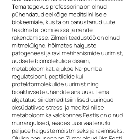
Tema tegevus professorina on olnud
pühendatud eelkõige meditsiinilisele
biokeemiale, kus ta on panustanud uute
teadmiste loomisesse ja nende
rakendamisse. Zilmeri teadustöö on olnud
mitmekülgne, hõlmates haiguste
patogeneesi ja ravi mehhanismide uurimist,
uudsete biomolekulide disaini,
metaboloomikat, ajukoe Na-pumba
regulatsiooni, peptiidide kui
protektormolekulide uurimist ning
bioaktiivsete ühendite analüüsi. Tema
algatatud siirdemeditsiinilised uuringud
oksüdatiivse stressi ja meditsiinilise
metaboloomika valdkonnas Eestis on olnud
murrangulised, avades uusi vaatenurki
paljude haiguste mõistmiseks ja ravimiseks.
Olulise panusena on Zilmer olnud üks Eesti