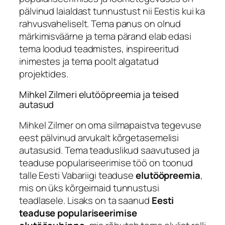
pälvinud laialdast tunnustust nii Eestis kui ka
rahvusvaheliselt. Tema panus on olnud
märkimisväärne ja tema pärand elab edasi
tema loodud teadmistes, inspireeritud
inimestes ja tema poolt algatatud
projektides.
Mihkel Zilmeri elutööpreemia ja teised
autasud
Mihkel Zilmer on oma silmapaistva tegevuse
eest pälvinud arvukalt kõrgetasemelisi
autasusid. Tema teaduslikud saavutused ja
teaduse populariseerimise töö on toonud
talle Eesti Vabariigi teaduse
elutööpreemia
,
mis on üks kõrgeimaid tunnustusi
teadlasele. Lisaks on ta saanud
Eesti
teaduse populariseerimise