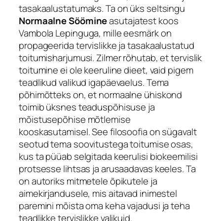
tasakaalustatumaks. Ta on üks seltsingu
Normaalne Söömine
asutajatest koos
Vambola Lepinguga, mille eesmärk on
propageerida tervislikke ja tasakaalustatud
toitumisharjumusi. Zilmer rõhutab, et tervislik
toitumine ei ole keeruline dieet, vaid pigem
teadlikud valikud igapäevaelus. Tema
põhimõtteks on, et normaalne ühiskond
toimib üksnes teaduspõhisuse ja
mõistusepõhise mõtlemise
kooskasutamisel. See filosoofia on sügavalt
seotud tema soovitustega toitumise osas,
kus ta püüab selgitada keerulisi biokeemilisi
protsesse lihtsas ja arusaadavas keeles. Ta
on autoriks mitmetele õpikutele ja
aimekirjandusele, mis aitavad inimestel
paremini mõista oma keha vajadusi ja teha
teadlikke tervislikke valikuid.