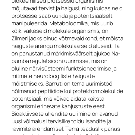
biokeemilised protsessid organismis
mõjutavad tervist ja haigusi, ning kuidas neid
protsesse saab uurida ja potentsiaalselt
manipuleerida. Metaboloomika, mis uurib
kõiki väikeseid molekule organismis, on
Zilmeri jaoks olnud võtmevaldkond, et mõista
haiguste arengu molekulaarseid aluseid. Ta
on panustanud märkimisväärselt ajukoe Na-
pumba regulatsiooni uurimisse, mis on
oluline närvisüsteemi funktsioneerimise ja
mitmete neuroloogiliste haiguste
mõistmiseks. Samuti on tema uurimistöö
hõlmanud peptiidide kui protektormolekulide
potentsiaali, mis võivad aidata kaitsta
organismi erinevate kahjustuste eest.
Bioaktiivsete ühendite uurimine on avanud
uusi võimalusi tervislike toidulisandite ja
ravimite arendamisel. Tema teaduslik panus