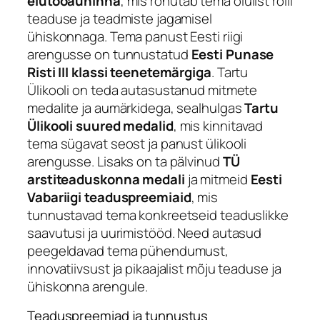
elutööauhinna
, mis rõhutab tema olulist rolli
teaduse ja teadmiste jagamisel
ühiskonnaga. Tema panust Eesti riigi
arengusse on tunnustatud
Eesti Punase
Risti III klassi teenetemärgiga
. Tartu
Ülikooli on teda autasustanud mitmete
medalite ja aumärkidega, sealhulgas
Tartu
Ülikooli suured medalid
, mis kinnitavad
tema sügavat seost ja panust ülikooli
arengusse. Lisaks on ta pälvinud
TÜ
arstiteaduskonna medali
ja mitmeid
Eesti
Vabariigi teaduspreemiaid
, mis
tunnustavad tema konkreetseid teaduslikke
saavutusi ja uurimistööd. Need autasud
peegeldavad tema pühendumust,
innovatiivsust ja pikaajalist mõju teaduse ja
ühiskonna arengule.
Teaduspreemiad ja tunnustus