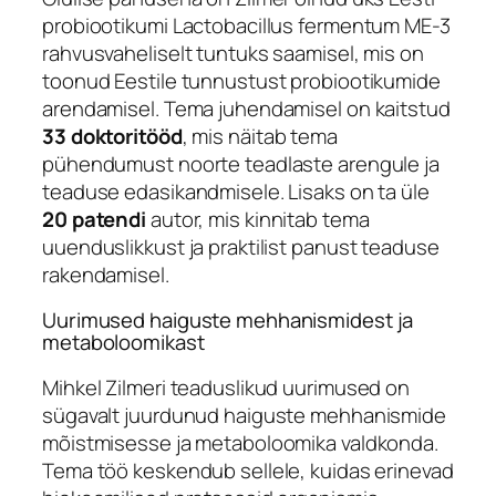
probiootikumi Lactobacillus fermentum ME-3
rahvusvaheliselt tuntuks saamisel, mis on
toonud Eestile tunnustust probiootikumide
arendamisel. Tema juhendamisel on kaitstud
33 doktoritööd
, mis näitab tema
pühendumust noorte teadlaste arengule ja
teaduse edasikandmisele. Lisaks on ta üle
20 patendi
autor, mis kinnitab tema
uuenduslikkust ja praktilist panust teaduse
rakendamisel.
Uurimused haiguste mehhanismidest ja
metaboloomikast
Mihkel Zilmeri teaduslikud uurimused on
sügavalt juurdunud haiguste mehhanismide
mõistmisesse ja metaboloomika valdkonda.
Tema töö keskendub sellele, kuidas erinevad