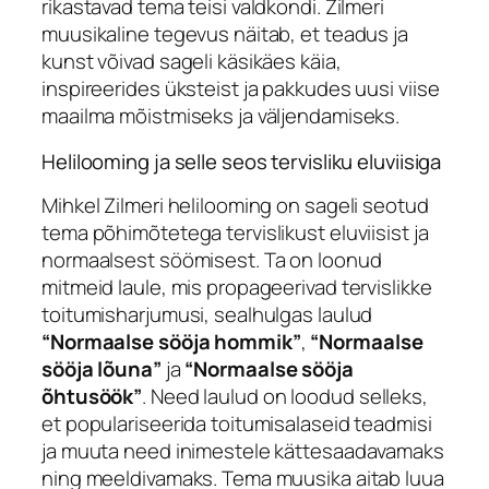
rikastavad tema teisi valdkondi. Zilmeri
muusikaline tegevus näitab, et teadus ja
kunst võivad sageli käsikäes käia,
inspireerides üksteist ja pakkudes uusi viise
maailma mõistmiseks ja väljendamiseks.
Helilooming ja selle seos tervisliku eluviisiga
Mihkel Zilmeri helilooming on sageli seotud
tema põhimõtetega tervislikust eluviisist ja
normaalsest söömisest. Ta on loonud
mitmeid laule, mis propageerivad tervislikke
toitumisharjumusi, sealhulgas laulud
“Normaalse sööja hommik”
,
“Normaalse
sööja lõuna”
ja
“Normaalse sööja
õhtusöök”
. Need laulud on loodud selleks,
et populariseerida toitumisalaseid teadmisi
ja muuta need inimestele kättesaadavamaks
ning meeldivamaks. Tema muusika aitab luua