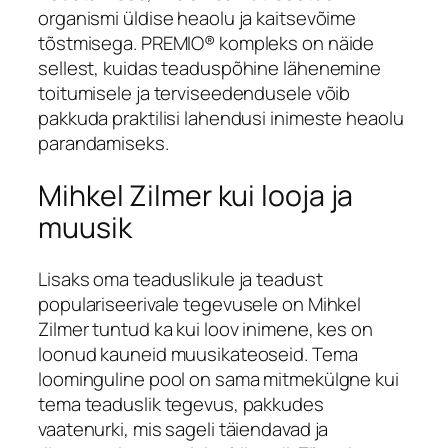
organismi üldise heaolu ja kaitsevõime
tõstmisega. PREMIO® kompleks on näide
sellest, kuidas teaduspõhine lähenemine
toitumisele ja terviseedendusele võib
pakkuda praktilisi lahendusi inimeste heaolu
parandamiseks.
Mihkel Zilmer kui looja ja
muusik
Lisaks oma teaduslikule ja teadust
populariseerivale tegevusele on Mihkel
Zilmer tuntud ka kui loov inimene, kes on
loonud kauneid muusikateoseid. Tema
loominguline pool on sama mitmekülgne kui
tema teaduslik tegevus, pakkudes
vaatenurki, mis sageli täiendavad ja