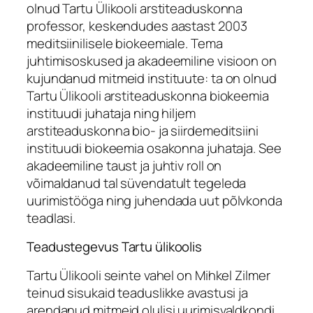
olnud Tartu Ülikooli arstiteaduskonna
professor, keskendudes aastast 2003
meditsiinilisele biokeemiale. Tema
juhtimisoskused ja akadeemiline visioon on
kujundanud mitmeid instituute: ta on olnud
Tartu Ülikooli arstiteaduskonna biokeemia
instituudi juhataja ning hiljem
arstiteaduskonna bio- ja siirdemeditsiini
instituudi biokeemia osakonna juhataja. See
akadeemiline taust ja juhtiv roll on
võimaldanud tal süvendatult tegeleda
uurimistööga ning juhendada uut põlvkonda
teadlasi.
Teadustegevus Tartu ülikoolis
Tartu Ülikooli seinte vahel on Mihkel Zilmer
teinud sisukaid teaduslikke avastusi ja
arendanud mitmeid olulisi uurimisvaldkondi.