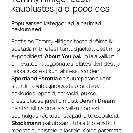
kauplustes ja e-poodides
Populaarsed kategooriad ja parimad
pakkumised
Eestis on Tommy Hilfigeri tooteid võimalik
soetada mitmetest tuntud jaekettidest ning
e-poodidest.
About You
pakub laia valikut
erinevates kategooriates, alates kleitidest ja
teksapükstest kuni aksessuaarideni.
Sportland Estonia
on suurepärane koht
spordi- ja vabaajarõivaste otsijatele,
pakkudes jopesid, parkasid, pükse,
dressipluuse ja palju muud.
Denim Dream
paistab silma oma laia valiku poolest,
sealhulgas käekotid, saapad ja teksapüksid.
Stockmann
pakub samuti laia tootevalikut
meestele, naistele ja lastele. Kõige paremate