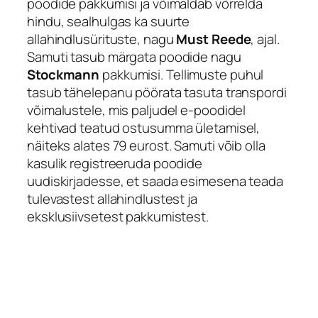
poodide pakkumisi ja võimaldab võrrelda
hindu, sealhulgas ka suurte
allahindlusürituste, nagu
Must Reede
, ajal.
Samuti tasub märgata poodide nagu
Stockmann
pakkumisi. Tellimuste puhul
tasub tähelepanu pöörata tasuta transpordi
võimalustele, mis paljudel e-poodidel
kehtivad teatud ostusumma ületamisel,
näiteks alates 79 eurost. Samuti võib olla
kasulik registreeruda poodide
uudiskirjadesse, et saada esimesena teada
tulevastest allahindlustest ja
eksklusiivsetest pakkumistest.