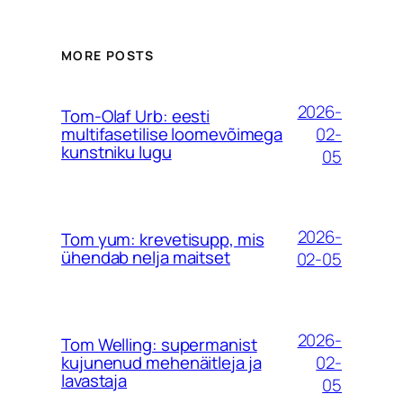
MORE POSTS
2026-
Tom-Olaf Urb: eesti
02-
multifasetilise loomevõimega
kunstniku lugu
05
2026-
Tom yum: krevetisupp, mis
ühendab nelja maitset
02-05
2026-
Tom Welling: supermanist
02-
kujunenud mehenäitleja ja
lavastaja
05