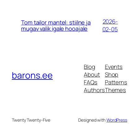
2026-
Tom tailor mantel: stiilne ja
mugav valik igale hooajale
02-05
Blog
Events
barons.ee
About
Shop
FAQs
Patterns
Authors
Themes
Twenty Twenty-Five
Designed with
WordPress