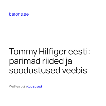
Liigu
sisu
barons.ee
juurde
Tommy Hilfiger eesti:
parimad riided ja
soodustused veebis
Written by
in
Kuulsused