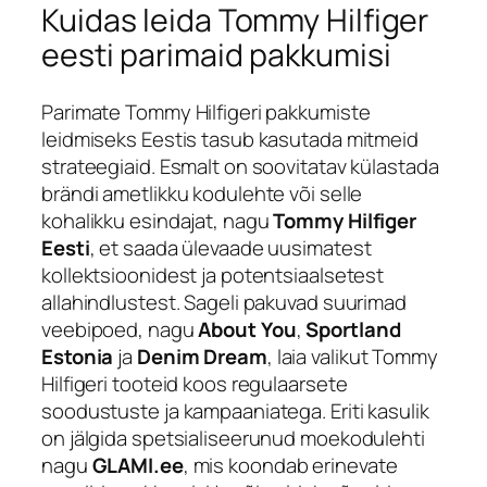
Kuidas leida Tommy Hilfiger
eesti parimaid pakkumisi
Parimate Tommy Hilfigeri pakkumiste
leidmiseks Eestis tasub kasutada mitmeid
strateegiaid. Esmalt on soovitatav külastada
brändi ametlikku kodulehte või selle
kohalikku esindajat, nagu
Tommy Hilfiger
Eesti
, et saada ülevaade uusimatest
kollektsioonidest ja potentsiaalsetest
allahindlustest. Sageli pakuvad suurimad
veebipoed, nagu
About You
,
Sportland
Estonia
ja
Denim Dream
, laia valikut Tommy
Hilfigeri tooteid koos regulaarsete
soodustuste ja kampaaniatega. Eriti kasulik
on jälgida spetsialiseerunud moekodulehti
nagu
GLAMI.ee
, mis koondab erinevate