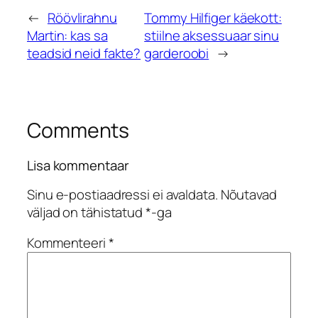
←
Röövlirahnu
Tommy Hilfiger käekott:
Martin: kas sa
stiilne aksessuaar sinu
teadsid neid fakte?
garderoobi
→
Comments
Lisa kommentaar
Sinu e-postiaadressi ei avaldata.
Nõutavad
väljad on tähistatud
*
-ga
Kommenteeri
*