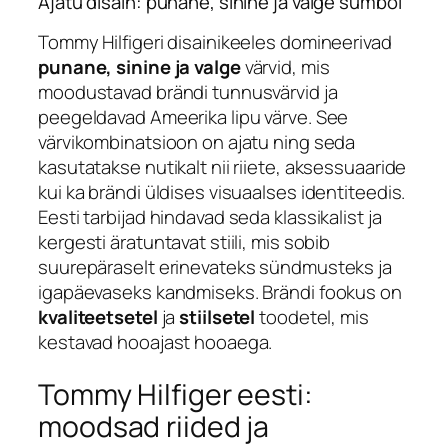
Ajatu disain: punane, sinine ja valge sümbol
Tommy Hilfigeri disainikeeles domineerivad
punane, sinine ja valge
värvid, mis
moodustavad brändi tunnusvärvid ja
peegeldavad Ameerika lipu värve. See
värvikombinatsioon on ajatu ning seda
kasutatakse nutikalt nii riiete, aksessuaaride
kui ka brändi üldises visuaalses identiteedis.
Eesti tarbijad hindavad seda klassikalist ja
kergesti äratuntavat stiili, mis sobib
suurepäraselt erinevateks sündmusteks ja
igapäevaseks kandmiseks. Brändi fookus on
kvaliteetsetel
ja
stiilsetel
toodetel, mis
kestavad hooajast hooaega.
Tommy Hilfiger eesti:
moodsad riided ja