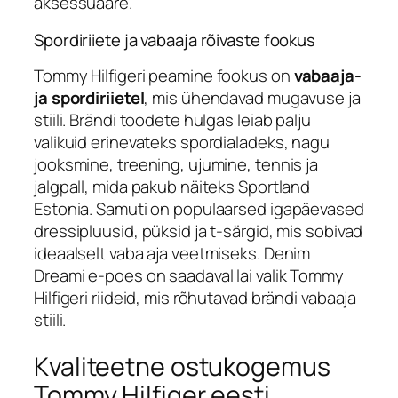
aksessuaare.
Spordiriiete ja vabaaja rõivaste fookus
Tommy Hilfigeri peamine fookus on
vabaaja-
ja spordiriietel
, mis ühendavad mugavuse ja
stiili. Brändi toodete hulgas leiab palju
valikuid erinevateks spordialadeks, nagu
jooksmine, treening, ujumine, tennis ja
jalgpall, mida pakub näiteks Sportland
Estonia. Samuti on populaarsed igapäevased
dressipluusid, püksid ja t-särgid, mis sobivad
ideaalselt vaba aja veetmiseks. Denim
Dreami e-poes on saadaval lai valik Tommy
Hilfigeri riideid, mis rõhutavad brändi vabaaja
stiili.
Kvaliteetne ostukogemus
Tommy Hilfiger eesti