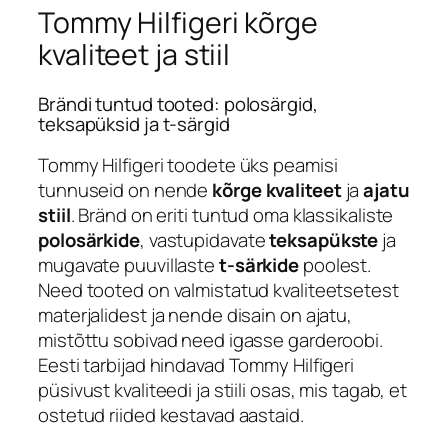
Tommy Hilfigeri kõrge
kvaliteet ja stiil
Brändi tuntud tooted: polosärgid,
teksapüksid ja t-särgid
Tommy Hilfigeri toodete üks peamisi
tunnuseid on nende
kõrge kvaliteet
ja
ajatu
stiil
. Bränd on eriti tuntud oma klassikaliste
polosärkide
, vastupidavate
teksapükste
ja
mugavate puuvillaste
t-särkide
poolest.
Need tooted on valmistatud kvaliteetsetest
materjalidest ja nende disain on ajatu,
mistõttu sobivad need igasse garderoobi.
Eesti tarbijad hindavad Tommy Hilfigeri
püsivust kvaliteedi ja stiili osas, mis tagab, et
ostetud riided kestavad aastaid.