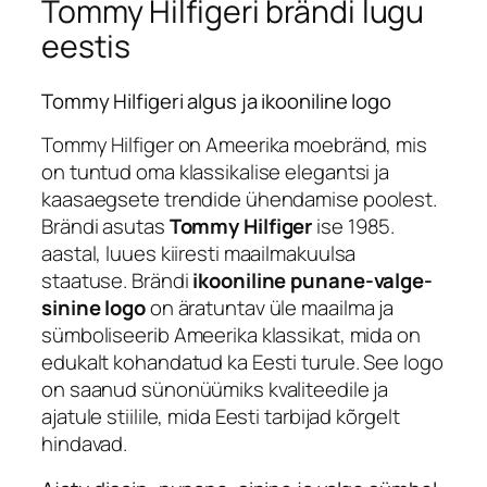
Tommy Hilfigeri brändi lugu
eestis
Tommy Hilfigeri algus ja ikooniline logo
Tommy Hilfiger on Ameerika moebränd, mis
on tuntud oma klassikalise elegantsi ja
kaasaegsete trendide ühendamise poolest.
Brändi asutas
Tommy Hilfiger
ise 1985.
aastal, luues kiiresti maailmakuulsa
staatuse. Brändi
ikooniline punane-valge-
sinine logo
on äratuntav üle maailma ja
sümboliseerib Ameerika klassikat, mida on
edukalt kohandatud ka Eesti turule. See logo
on saanud sünonüümiks kvaliteedile ja
ajatule stiilile, mida Eesti tarbijad kõrgelt
hindavad.