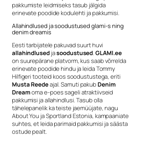
pakkumiste leidmiseks tasub jälgida
erinevate poodide kodulehti ja pakkumisi.
Allahindlused ja soodustused glami-s ning
denim dreamis
Eesti tarbijatele pakuvad suurt huvi
allahindlused
ja
soodustused
.
GLAMI.ee
on suurepärane platvorm, kus saab võrrelda
erinevate poodide hindu ja leida Tommy
Hilfigeri tooteid koos soodustustega, eriti
Musta Reede
ajal. Samuti pakub
Denim
Dream
oma e-poes sageli atraktiivseid
pakkumisi ja allahindlusi. Tasub olla
tähelepanelik ka teiste jaemüüjate, nagu
About You ja Sportland Estonia, kampaaniate
suhtes, et leida parimaid pakkumisi ja säästa
ostude pealt.