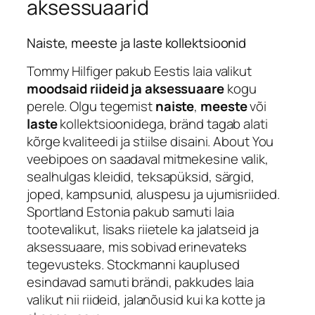
aksessuaarid
Naiste, meeste ja laste kollektsioonid
Tommy Hilfiger pakub Eestis laia valikut
moodsaid riideid ja aksessuaare
kogu
perele. Olgu tegemist
naiste
,
meeste
või
laste
kollektsioonidega, bränd tagab alati
kõrge kvaliteedi ja stiilse disaini. About You
veebipoes on saadaval mitmekesine valik,
sealhulgas kleidid, teksapüksid, särgid,
joped, kampsunid, aluspesu ja ujumisriided.
Sportland Estonia pakub samuti laia
tootevalikut, lisaks riietele ka jalatseid ja
aksessuaare, mis sobivad erinevateks
tegevusteks. Stockmanni kauplused
esindavad samuti brändi, pakkudes laia
valikut nii riideid, jalanõusid kui ka kotte ja